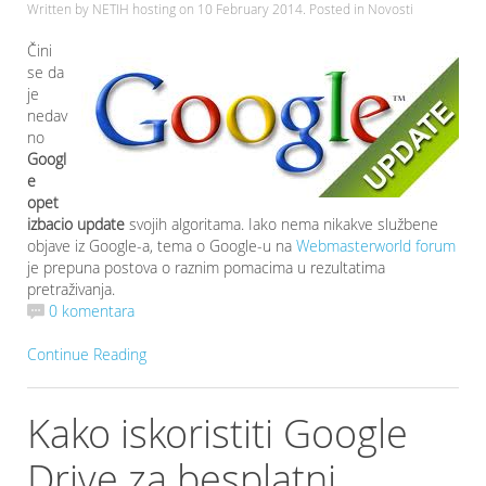
Written by NETIH hosting on
10 February 2014
. Posted in Novosti
Čini
se da
je
nedav
no
Googl
e
opet
izbacio update
svojih algoritama. Iako nema nikakve službene
objave iz Google-a, tema o Google-u na
Webmasterworld forum
je prepuna postova o raznim pomacima u rezultatima
pretraživanja.
0 komentara
Continue Reading
Kako iskoristiti Google
Drive za besplatni