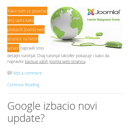
Kako nam se povećao
broj upita kako
prebaciti Joomla web
stranice na Netih
server
napravili smo
detaljni tutorijal. Ovaj tutorijal također pokazuje i kako da
napravite
backup vaših Joomla web stranica
.
Add a comment
Continue Reading
Google izbacio novi
update?