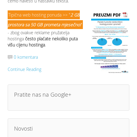
ćemo navesti u nastavku teksta.
Tipična web hosting ponuda >> "
2 GB
prostora sa 50 GB prometa mjesečno!
"
- zbog ovakve reklame pružatelja
hostinga
često plaćate nekoliko puta
višu cijenu hostinga
.
0 komentara
Continue Reading
Pratite nas na Google+
Novosti