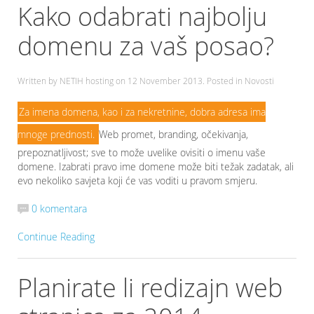
Kako odabrati najbolju
domenu za vaš posao?
Written by NETIH hosting on
12 November 2013
. Posted in Novosti
Za imena domena, kao i za nekretnine, dobra adresa ima
mnoge prednosti.
Web promet, branding, očekivanja,
prepoznatljivost; sve to može uvelike ovisiti o imenu vaše
domene. Izabrati pravo ime domene može biti težak zadatak, ali
evo nekoliko savjeta koji će vas voditi u pravom smjeru.
0 komentara
Continue Reading
Planirate li redizajn web