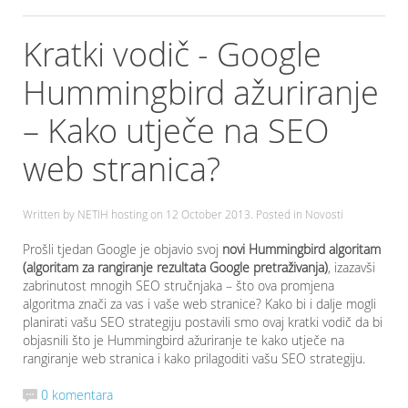
Kratki vodič - Google
Hummingbird ažuriranje
– Kako utječe na SEO
web stranica?
Written by NETIH hosting on
12 October 2013
. Posted in Novosti
Prošli tjedan Google je objavio svoj
novi Hummingbird algoritam
(algoritam za rangiranje rezultata Google pretraživanja)
, izazavši
zabrinutost mnogih SEO stručnjaka – što ova promjena
algoritma znači za vas i vaše web stranice? Kako bi i dalje mogli
planirati vašu SEO strategiju postavili smo ovaj kratki vodič da bi
objasnili što je Hummingbird ažuriranje te kako utječe na
rangiranje web stranica i kako prilagoditi vašu SEO strategiju.
0 komentara