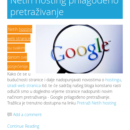
pretraživanje
Netih
hosting
web stranice
su svakim
danom sve
posjećenije.
Kako će se u
budućnosti stranice i dalje nadopunjavati novostima o
hostingu
,
izradi web stranica
itd. te će sadržaj našeg bloga konstano rasti
odlučili smo u dogledno vrijeme stranice nadopuniti novim
načinom pretraživanja - Google prilagođeno pretraživanje.
Tražilica je trenutno dostupna na linku
Pretraži Netih hosting
Add a comment
Continue Reading