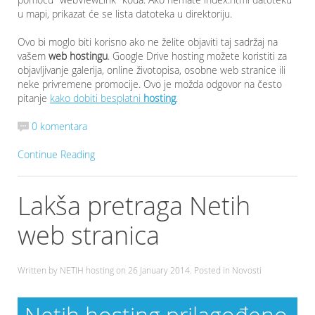
u mapi, prikazat će se lista datoteka u direktoriju.
Ovo bi moglo biti korisno ako ne želite objaviti taj sadržaj na
vašem
web hostingu
. Google Drive hosting možete koristiti za
objavljivanje galerija, online životopisa, osobne web stranice ili
neke privremene promocije. Ovo je možda odgovor na često
pitanje
kako dobiti besplatni
hosting
.
0 komentara
Continue Reading
Lakša pretraga Netih
web stranica
Written by NETIH hosting on
26 January 2014
. Posted in Novosti
Netih hosting prilagođeno