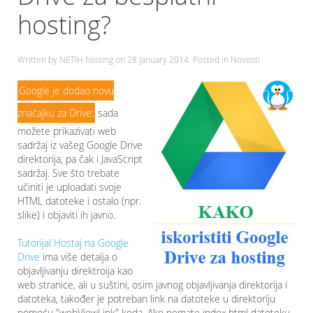
hosting?
Written by NETIH hosting on
28 January 2014
. Posted in Novosti
Google je dodao novu
značajku za Drive:
sada
možete prikazivati web
sadržaj iz vašeg Google Drive
direktorija, pa čak i JavaScript
sadržaj. Sve što trebate
učiniti je uploadati svoje
HTML datoteke i ostalo (npr.
slike) i objaviti ih javno.
Tutorijal Hostaj na Google
Drive
ima više detalja o
objavljivanju direktroija kao
web stranice, ali u suštini, osim javnog objavljivanja direktorija i
datoteka, također je potreban link na datoteke u direktoriju
pomoću "webViewLink" koda. Ako nemate index.html datoteku