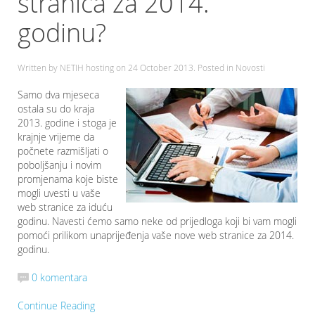
stranica za 2014.
godinu?
Written by NETIH hosting on
24 October 2013
. Posted in Novosti
Samo dva mjeseca
ostala su do kraja
2013. godine i stoga je
krajnje vrijeme da
počnete razmišljati o
poboljšanju i novim
promjenama koje biste
mogli uvesti u vaše
web stranice za iduću
godinu. Navesti ćemo samo neke od prijedloga koji bi vam mogli
pomoći prilikom unaprijeđenja vaše nove web stranice za 2014.
godinu.
0 komentara
Continue Reading