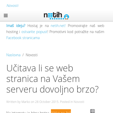
Novosti
Imaš ideju?
Hostaj je na
netih.net!
Promovirajte naš web
hosting i
ostvarite popust
! Promotivni kod potražite na našim
Facebook stranicama
Naslovna
Novosti
Učitava li se web
stranica na Vašem
serveru dovoljno brzo?
Written by Marko on
28 October 2015
. Posted in Novosti
Na internetu je bitna brzina.
Nitko ne želi