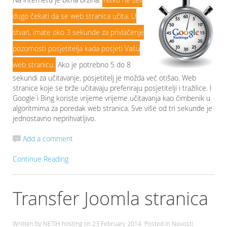
dugo čekati da se web stranica učita. U
stvari, imate oko 3 sekunde za privlačenje
pozornosti posjetitelja kada posjeti Vašu
web stranicu.
Ako je potrebno 5 do 8
sekundi za učitavanje, posjetitelj je možda već otišao. Web
stranice koje se brže učitavaju preferiraju posjetitelji i tražilice. I
Google i Bing koriste vrijeme vrijeme učitavanja kao čimbenik u
algoritmima za poredak web stranica. Sve više od tri sekunde je
jednostavno neprihvatljivo.
Add a comment
Continue Reading
Transfer Joomla stranica
Written by NETIH hosting on
23 February 2014
. Posted in Novosti