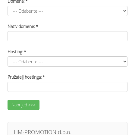
Domena:
*
Naziv domene:
*
Hosting:
*
Pružatelj hostinga:
*
HM-PROMOTION d.o.o.