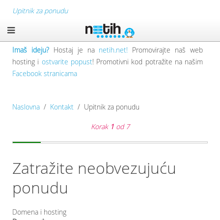
Upitnik za ponudu
Imaš ideju?
Hostaj je na
netih.net!
Promovirajte naš web
hosting i
ostvarite popust
! Promotivni kod potražite na našim
Facebook stranicama
Naslovna
Kontakt
Upitnik za ponudu
Korak
1
od 7
Zatražite neobvezujuću
ponudu
Domena i hosting