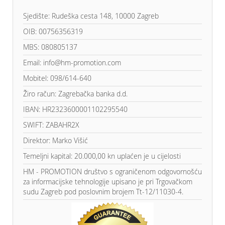
Sjedište: Rudeška cesta 148, 10000 Zagreb
OIB: 00756356319
MBS: 080805137
Email: info@hm-promotion.com
Mobitel: 098/614-640
Žiro račun: Zagrebačka banka d.d.
IBAN: HR2323600001102295540
SWIFT: ZABAHR2X
Direktor: Marko Višić
Temeljni kapital: 20.000,00 kn uplaćen je u cijelosti
HM - PROMOTION društvo s ograničenom odgovornošću
za informacijske tehnologije upisano je pri Trgovačkom
sudu Zagreb pod poslovnim brojem Tt-12/11030-4.