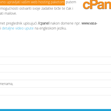
avno upravljati vašim web hosting paketom
putem
ogućnosti ostvariti svoje zadatke brže te čak i
ati mailove.
rnet preglednik upisujući
/cpanel
nakon domene npr.
www.vasa-
 i
detaljne video upute
na engleskom jeziku.
omenama,