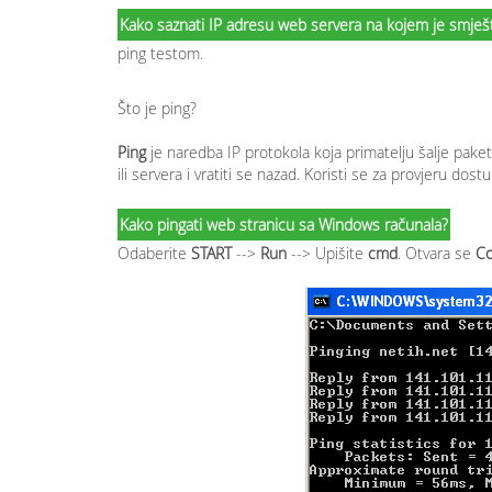
Kako saznati IP adresu web servera na kojem je smješ
ping testom.
Što je ping?
Ping
je naredba IP protokola koja primatelju šalje paket
ili servera i vratiti se nazad. Koristi se za provjeru do
Kako pingati web stranicu sa Windows računala?
Odaberite
START
-->
Run
--> Upišite
cmd
. Otvara se
Co