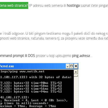
tena web stranica?
IP adresu web servera ili
hostinga
saznat ćete pingan
e i traži odgovor. U biti pingom testiramo mogu li paketi doći do nekog 
stupnosti web stranice, računala, servera tj. za provjeru veze između dva ra
mmand prompt ili DOS
prozor u koji upisujemo
ping
adresa
.