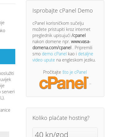
Isprobajte cPanel Demo
oje
cPanel korisničkom sučelju
možete pristupiti kroz internet
ako
preglednik upisujući
/cpanel
nakon domene npr.
www.vasa-
domena.com/cpanel
. Pripremili
smo
demo cPanel
kao i
detaljne
video upute
na engleskom jeziku.
Pročitajte
što je cPanel
oslužiti
 uvijek
..
ije
 serveri
L).
ranice
u
Koliko plaćate hosting?
40 kn/god