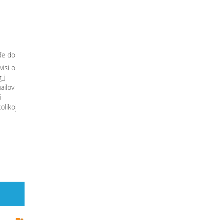
ođe do
visi o
 i
ailovi
i
olikoj