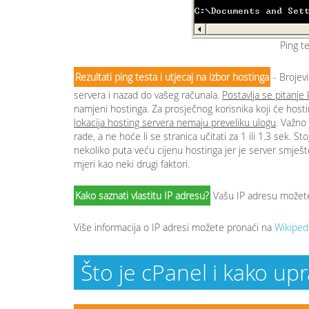
Ping 
Rezultati ping testa i utjecaj na izbor hostinga
- Brojevi
servera i nazad do vašeg računala.
Postavlja se pitanje
namjeni hostinga. Za prosječnog korisnika koji će hosti
lokacija hosting servera nemaju preveliku ulogu
. Važno
rade, a ne hoće li se stranica učitati za 1 ili 1.3 sek. St
nekoliko puta veću cijenu hostinga jer je server smješten
mjeri kao neki drugi faktori.
Kako saznati vlastitu IP adresu?
Vašu IP adresu možete
Više informacija o IP adresi možete pronaći na
Wikipedi
Što je cPanel i kako up