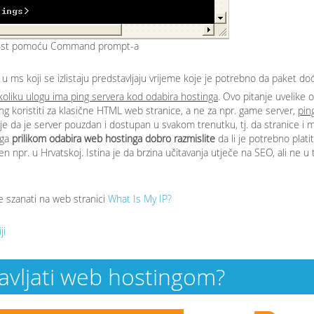
test pomoću Command prompt-a
 u ms koji se izlistaju predstavljaju vrijeme koje je potrebno da paket d
 koliku ulogu ima ping servera kod odabira hostinga
. Ovo pitanje uvelike o
ng koristiti za klasične HTML web stranice, a ne za npr. game server,
ping
 je da je server pouzdan i dostupan u svakom trenutku, tj. da stranice i m
oga
prilikom odabira web hostinga dobro razmislite
da li je potrebno platit
 npr. u Hrvatskoj. Istina je da brzina učitavanja utječe na SEO, ali ne u t
 szanati na web stranici
What Is My IP?
ji
ravljati web hostingom?