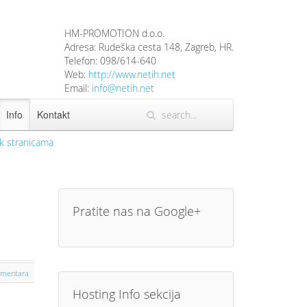
HM-PROMOTION d.o.o.
Adresa:
Rudeška cesta 148
,
Zagreb
,
HR
.
Telefon:
098/614-640
Web:
http://www.netih.net
Email:
info@netih.net
Info
Kontakt
k stranicama
Pratite nas na Google+
omentara
Hosting Info sekcija