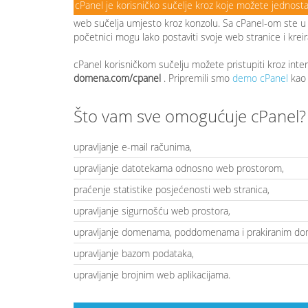
cPanel je korisničko sučelje kroz koje možete jednost
web sučelja umjesto kroz konzolu. Sa cPanel-om ste u m
početnici mogu lako postaviti svoje web stranice i kreir
cPanel korisničkom sučelju možete pristupiti kroz inte
domena.com/cpanel
. Pripremili smo
demo cPanel
kao
Što vam sve omogućuje cPanel?
upravljanje e-mail računima,
upravljanje datotekama odnosno web prostorom,
praćenje statistike posjećenosti web stranica,
upravljanje sigurnošću web prostora,
upravljanje domenama, poddomenama i prakiranim d
upravljanje bazom podataka,
upravljanje brojnim web aplikacijama.