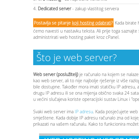
4.
Dedicated server
- zakup vlastitog servera
Postavlja se pitanje
koji hosting odabrati
?
Kada birate 
ćemo navesti u nastavku teksta. Ali prije toga saznaj
administrirati web hosting paket kroz cPanel.
Što je web server?
Web server (poslužitelj)
je računalo na kojem se nalaze 
kao web server, ali to nije najbolje rješenje iz više raz
bile dostupne. Također mora imati statičku IP adresu, a
drugu IP adresu ili se ona mijenja obično svaka 24 sat
u većini slučajeva koriste operacijski sustav Linux i "
Svaki web server ima
IP adresu
. Kada posjećujete web 
smještene. Kada dobije IP adresu računalo zna od koje
prikazati na vašem računalu. Kako to funkcionira možete