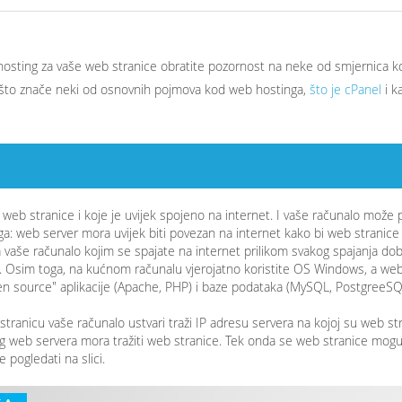
hosting za vaše web stranice obratite pozornost na neke od smjernica k
te što znače neki od osnovnih pojmova kod web hostinga,
što je cPanel
i k
web stranice i koje je uvijek spojeno na internet. I vaše računalo može p
loga: web server mora uvijek biti povezan na internet kako bi web stranice
 vaše računalo kojim se spajate na internet prilikom svakog spajanja dob
a. Osim toga, na kućnom računalu vjerojatno koristite OS Windows, a web
open source" aplikacije (Apache, PHP) i baze podataka (MySQL, PostgreeSQ
stranicu vaše računalo ustvari traži IP adresu servera na kojoj su web st
g web servera mora tražiti web stranice. Tek onda se web stranice mog
 pogledati na slici.