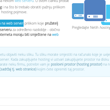
 na nekom
web serveru
. U ovom članku probat
ng
i na što bi trebalo obratiti pažnju prilikom
e hosting pojmove.
a na web server
prilikom koje
pružatelj
Pregledajte Netih
hostin
 serveru
za određeno razdoblje - obično
nterneta moraju biti smještene na
web
tu objaviti neku sliku. Tu sliku morate smjestiti na računalo koje je uvij
erver. Kada zakupljujete hosting vi ustvari zakupljujete prostor na disk
varate neku firmu, potrebn vam je
poslovni prostor (hosting prostor)
na n
sadržaj tj. web stranice)
kojim ćete opremiti taj prostor.