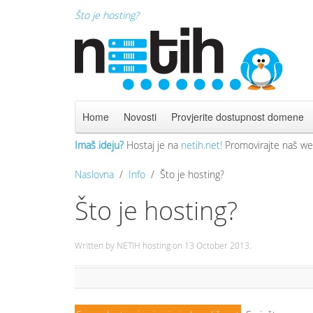
Što je hosting?
Home
Novosti
Provjerite dostupnost domene
Imaš ideju?
Hostaj je na
netih.net!
Promovirajte naš we
Naslovna
Info
Što je hosting?
Što je hosting?
Written by NETIH hosting on
13 October 2013
.