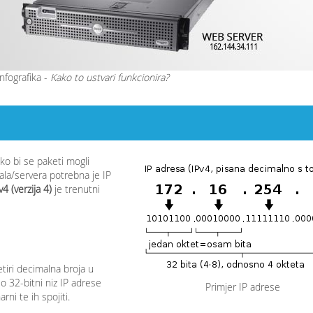
nfografika -
Kako to ustvari funkcionira?
ako bi se paketi mogli
la/servera potrebna je IP
v4 (verzija 4)
je trenutni
etiri decimalna broja u
io 32-bitni niz IP adrese
Primjer IP adrese
rni te ih spojiti.