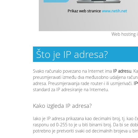
Web hosting i
Što je IP adresa?
Svako računalo povezano na Internet ima
IP adresu
. K
preusmjeravati između dva međusobno udaljena računa
adresa. Preusmjeravanja rade router-i ili usmjerivači.
IP
standard za IP adresiranje na Internetu.
Kako izgleda IP adresa?
Iako je IP adresa prikazana kao decimalni broj, tj. kao č
rasponu od 0-255 to je u biti binarni broj. Da bi se dob
potrebno je pretvoriti svaki od decimalnih brojeva u bina