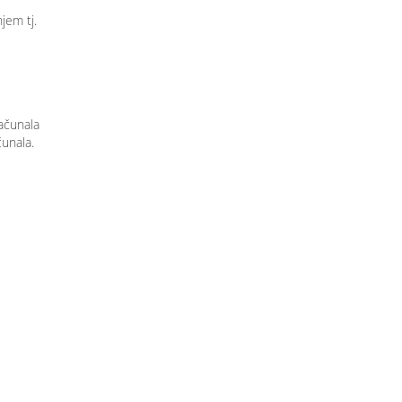
jem tj.
računala
čunala.