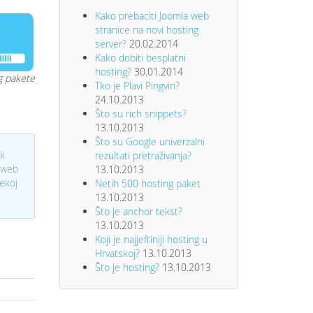
Kako prebaciti Joomla web
stranice na novi hosting
server?
20.02.2014
Kako dobiti besplatni
hosting?
30.01.2014
g pakete
Tko je Plavi Pingvin?
24.10.2013
Što su rich snippets?
13.10.2013
Što su Google univerzalni
ek
rezultati pretraživanja?
u web
13.10.2013
ekoj
Netih 500 hosting paket
13.10.2013
Što je anchor tekst?
13.10.2013
Koji je najjeftiniji hosting u
Hrvatskoj?
13.10.2013
Što je hosting?
13.10.2013