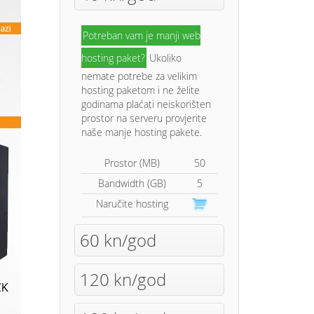
Potreban vam je manji web
hosting paket?
Ukoliko
nemate potrebe za velikim
hosting paketom i ne želite
godinama plaćati neiskorišten
prostor na serveru provjerite
naše manje hosting pakete.
Prostor (MB)
50
Bandwidth (GB)
5
Naručite hosting
60 kn/god
120 kn/god